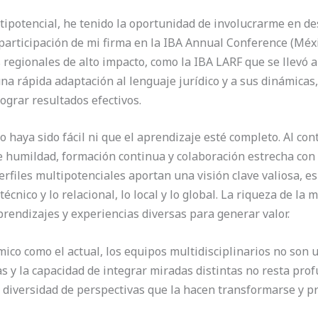
potencial, he tenido la oportunidad de involucrarme en des
participación de mi firma en la IBA Annual Conference (Méx
 regionales de alto impacto, como la IBA LARF que se llevó 
na rápida adaptación al lenguaje jurídico y a sus dinámicas
ograr resultados efectivos.
 haya sido fácil ni que el aprendizaje esté completo. Al con
e humildad, formación continua y colaboración estrecha con 
perfiles multipotenciales aportan una visión clave valiosa,
écnico y lo relacional, lo local y lo global. La riqueza de la
prendizajes y experiencias diversas para generar valor.
co como el actual, los equipos multidisciplinarios no son u
as y la capacidad de integrar miradas distintas no resta pro
 diversidad de perspectivas que la hacen transformarse y pr