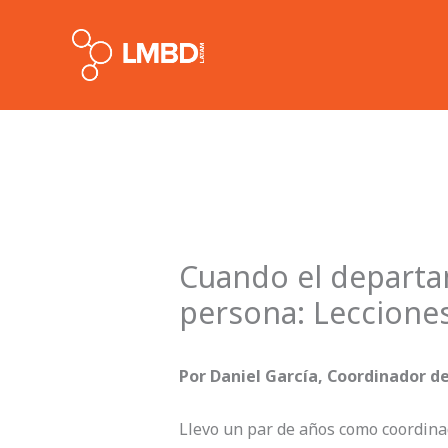
Skip
to
content
Cuando el departa
persona: Leccione
Por Daniel García, Coordinador d
Llevo un par de años como coordinad