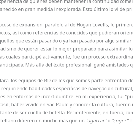
 experiencia de quienes deben mantener la continuidad comer
anecido en gran medida inexplorada. Esto último lo vi de p
ceso de expansión, paralelo al de Hogan Lovells, lo primer
actos, así como referencias de conocidos que pudieran orie
quellos que están pasando o ya han pasado por algo similar
d sino de querer estar lo mejor preparado para asimilar los r
as cuales participé activamente, fue un proceso extraordinar
nticipada. Más allá del éxito profesional, gané amistades 
 clara: los equipos de BD de los que somos parte enfrentan d
, requiriendo habilidades específicas de navegación cultural
es en entornos de incertidumbre. En mi experiencia, fui “pue
asil, haber vivido en São Paulo y conocer la cultura, fueron
stante de ser cuello de botella. Recientemente, en Iberia,
astellano difieren en mucho más que un
“agarrar”
o
“coger”
. 