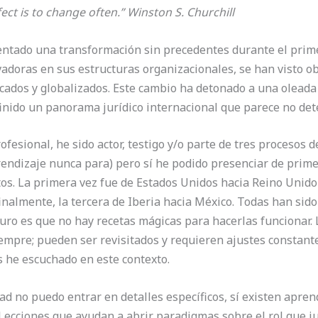
ect is to change often.” Winston S. Churchill
ntado una transformación sin precedentes durante el primer 
doras en sus estructuras organizacionales, se han visto ob
icados y globalizados. Este cambio ha detonado a una oleada
inido un panorama jurídico internacional que parece no det
ofesional, he sido actor, testigo y/o parte de tres procesos
 aprendizaje nunca para) pero sí he podido presenciar de pri
os. La primera vez fue de Estados Unidos hacia Reino Unido
inalmente, la tercera de Iberia hacia México. Todas han sid
guro es que no hay recetas mágicas para hacerlas funcionar. 
empre; pueden ser revisitados y requieren ajustes constantes
s he escuchado en este contexto.
d no puedo entrar en detalles específicos, sí existen aprend
. Lecciones que ayudan a abrir paradigmas sobre el rol que