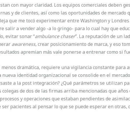
iestan con mayor claridad. Los equipos comerciales deben g
ernas y de clientes, así como las oportunidades de mercado 
leja que me tocó experimentar entre Washington y Londres
re salir a vender algo -a lo gringo- para lo cual hay que ed
o, evitar sonar “
ambulance chaser
”. La reputación de un l
enerar
awareness,
crear posicionamiento de marca, y eso tom
esultados apremian más vale ponerse a entrenar como si fu
 menos dramática, requiere una vigilancia constante para a
a nueva identidad organizacional se consolide en el mercado
saste a la post integración? ¿Qué parámetros se utilizan p
 colegas de dos de las firmas arriba mencionadas que años 
procesos y operaciones que estaban pendientes de asimilació
e ser pacientes al pensar lo que se puede esperar en otras,