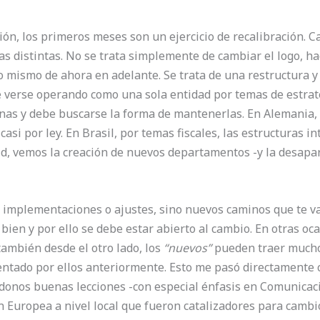
n, los primeros meses son un ejercicio de recalibración. Ca
as distintas. No se trata simplemente de cambiar el logo, h
 mismo de ahora en adelante. Se trata de una restructura y r
 verse operando como una sola entidad por temas de estrat
nas y debe buscarse la forma de mantenerlas. En Alemania, p
asi por ley. En Brasil, por temas fiscales, las estructuras 
d, vemos la creación de nuevos departamentos -y la desapari
 implementaciones o ajustes, sino nuevos caminos que te va
bien y por ello se debe estar abierto al cambio. En otras oc
ambién desde el otro lado, los
“nuevos”
pueden traer mucho 
tado por ellos anteriormente. Esto me pasó directamente co
onos buenas lecciones -con especial énfasis en Comunicaci
ón Europea a nivel local que fueron catalizadores para cam