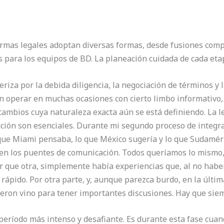
irmas legales adoptan diversas formas, desde fusiones compl
s para los equipos de BD. La planeación cuidada de cada et
eriza por la debida diligencia, la negociación de términos y 
n operar en muchas ocasiones con cierto limbo informativo,
mbios cuya naturaleza exacta aún se está definiendo. La le
ción son esenciales. Durante mi segundo proceso de integra
que Miami pensaba, lo que México sugería y lo que Sudaméri
 en los puentes de comunicación. Todos queríamos lo mismo,
or que otra, simplemente había experiencias que, al no ha
ápido. Por otra parte, y, aunque parezca burdo, en la últim
ajeron vino para tener importantes discusiones. Hay que sie
período más intenso y desafiante. Es durante esta fase cuand