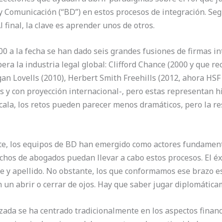
 Comunicación (“BD”) en estos procesos de integración. Seg
l final, la clave es aprender unos de otros.
00 a la fecha se han dado seis grandes fusiones de firmas in
ra la industria legal global: Clifford Chance (2000 y que r
an Lovells (2010), Herbert Smith Freehills (2012, ahora HSF
s y con proyección internacional-, pero estas representan h
ala, los retos pueden parecer menos dramáticos, pero la res
te, los equipos de BD han emergido como actores fundament
hos de abogados puedan llevar a cabo estos procesos. El éxi
 y apellido. No obstante, los que conformamos ese brazo e
n un abrir o cerrar de ojos. Hay que saber jugar diplomática
izada se ha centrado tradicionalmente en los aspectos financ