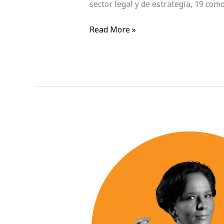
sector legal y de estrategia, 19 c
Read More »
El
poder
de
la
presencia:
Por
qué