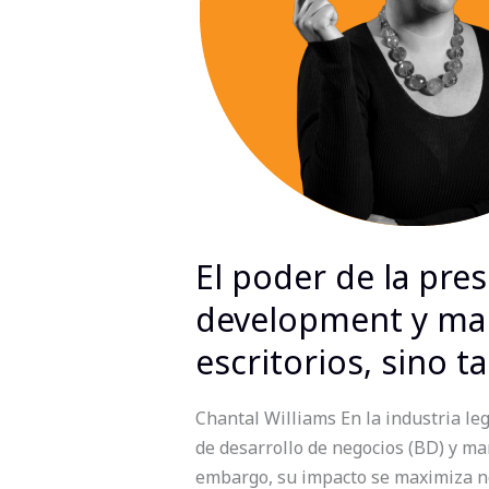
los
equipos
de
business
development
y
marketing
no
solo
El poder de la pre
deben
estar
development y mar
detrás
escritorios, sino 
de
sus
Chantal Williams En la industria leg
escritorios,
de desarrollo de negocios (BD) y ma
sino
embargo, su impacto se maximiza no
también