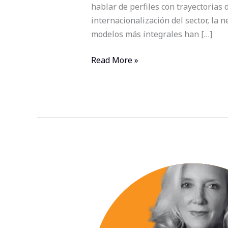
hablar de perfiles con trayectorias
internacionalización del sector, la n
modelos más integrales han […]
Read More »
El
arte
de
reinventarse:
cómo