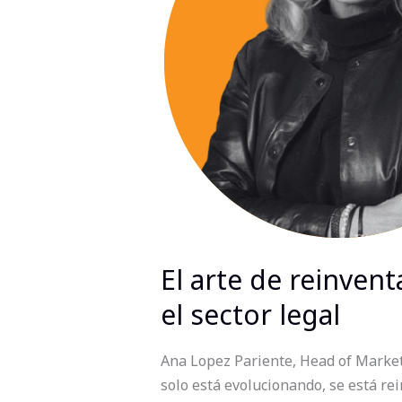
construir
un
legado
con
propósito
en
el
sector
legal
El arte de reinven
el sector legal
Ana Lopez Pariente, Head of Market
solo está evolucionando, se está rei